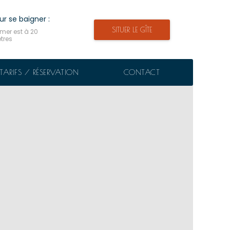
ur se baigner :
SITUER LE GÎTE
 mer est à 20
tres
TARIFS / RÉSERVATION
CONTACT