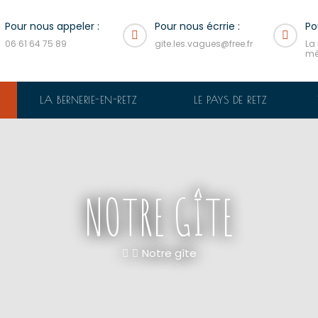
Pour nous appeler :
Pour nous écrrie :
Po
06 61 64 75 89
gite.les.vagues@free.fr
La
mè
LA BERNERIE-EN-RETZ
LE PAYS DE RETZ
NOTRE GÎTE
Notre gîte